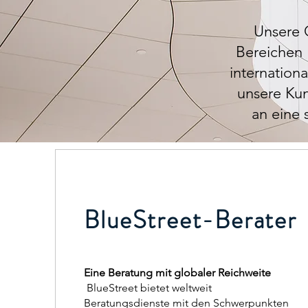
Unsere G
Bereichen 
internation
unsere Kun
an eine 
BlueStreet-Berater
Eine Beratung mit globaler Reichweite
​ BlueStreet bietet weltweit
Beratungsdienste mit den Schwerpunkten