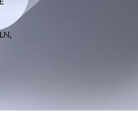
E
LN,