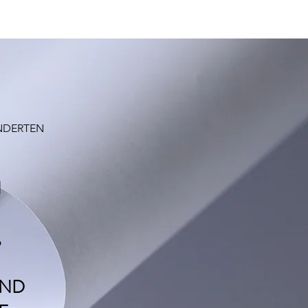
NDERTEN
N
,
UND