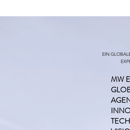
EIN GLOBA
EXP
MW E
GLOB
AGEN
INNO
TECH